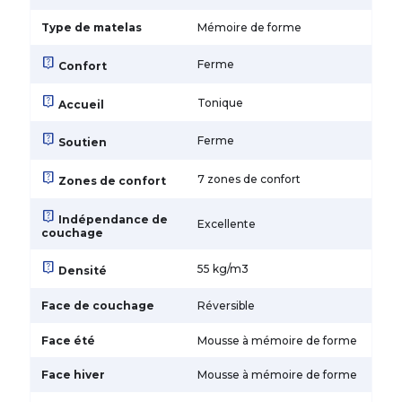
Type de matelas
Mémoire de forme
live_help
Ferme
Confort
live_help
Tonique
Accueil
live_help
Ferme
Soutien
live_help
7 zones de confort
Zones de confort
live_help
Indépendance de
Excellente
couchage
live_help
55 kg/m3
Densité
Face de couchage
Réversible
Face été
Mousse à mémoire de forme
Face hiver
Mousse à mémoire de forme