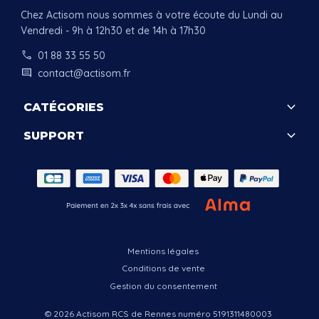
Chez Actisom nous sommes à votre écoute du Lundi au
Vendredi - 9h à 12h30 et de 14h à 17h30
call
01 88 33 55 50
comment
contact@actisom.fr
keyboard_arrow_down
CATÉGORIES
keyboard_arrow_down
SUPPORT
.
Mentions légales
Conditions de vente
Gestion du consentement
© 2026 Actisom RCS de Rennes numéro 5191311480003