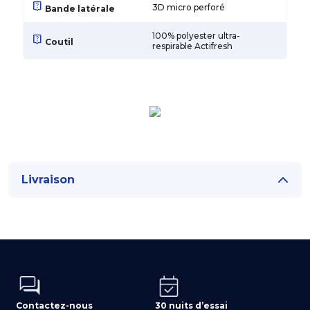
live_help
3D micro perforé
Bande latérale
100% polyester ultra-
live_help
Coutil
respirable Actifresh
Livraison
Contactez-nous
30 nuits d’essai