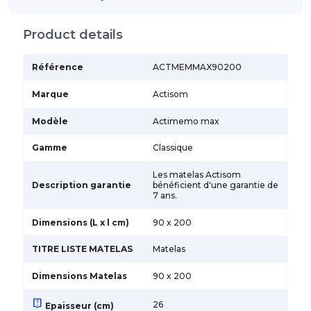
Product details
Référence
ACTMEMMAX90200
Marque
Actisom
Modèle
Actimemo max
Gamme
Classique
Les matelas Actisom
Description garantie
bénéficient d'une garantie de
7 ans.
Dimensions (L x l cm)
90 x 200
TITRE LISTE MATELAS
Matelas
Dimensions Matelas
90 x 200
live_help
26
Epaisseur (cm)