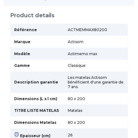
Product details
Référence
ACTMEMMAX80200
Marque
Actisom
Modèle
Actimemo max
Gamme
Classique
Les matelas Actisom
Description garantie
bénéficient d'une garantie de
7 ans.
Dimensions (L x l cm)
80 x 200
TITRE LISTE MATELAS
Matelas
Dimensions Matelas
80 x 200
live_help
26
Epaisseur (cm)