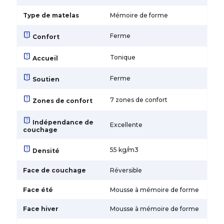
Type de matelas
Mémoire de forme
live_help
Ferme
Confort
live_help
Tonique
Accueil
live_help
Ferme
Soutien
live_help
7 zones de confort
Zones de confort
live_help
Indépendance de
Excellente
couchage
live_help
55 kg/m3
Densité
Face de couchage
Réversible
Face été
Mousse à mémoire de forme
Face hiver
Mousse à mémoire de forme