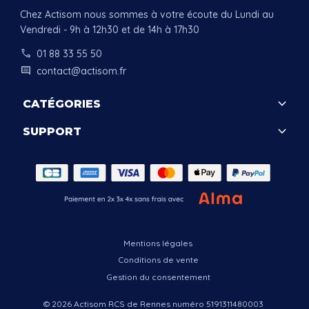
Chez Actisom nous sommes à votre écoute du Lundi au
Vendredi - 9h à 12h30 et de 14h à 17h30
call
01 88 33 55 50
comment
contact@actisom.fr
keyboard_arrow_down
CATÉGORIES
keyboard_arrow_down
SUPPORT
.
Mentions légales
Conditions de vente
Gestion du consentement
© 2026 Actisom RCS de Rennes numéro 5191311480003