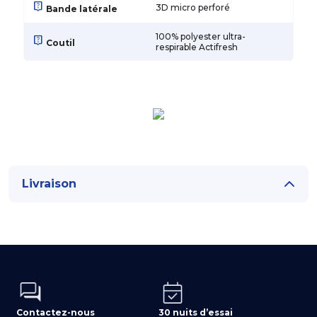
live_help
3D micro perforé
Bande latérale
100% polyester ultra-
live_help
Coutil
respirable Actifresh
Livraison
Contactez-nous
30 nuits d’essai