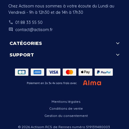
Chez Actisom nous sommes à votre écoute du Lundi au
Vendredi - 9h à 12h30 et de 14h à 17h30
call
01 88 33 55 50
comment
contact@actisom.fr
keyboard_arrow_down
CATÉGORIES
keyboard_arrow_down
SUPPORT
.
Mentions légales
Conditions de vente
Gestion du consentement
© 2026 Actisom RCS de Rennes numéro 5191311480003