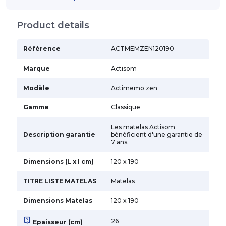
Product details
Référence
ACTMEMZEN120190
Marque
Actisom
Modèle
Actimemo zen
Gamme
Classique
Les matelas Actisom
Description garantie
bénéficient d'une garantie de
7 ans.
Dimensions (L x l cm)
120 x 190
TITRE LISTE MATELAS
Matelas
Dimensions Matelas
120 x 190
live_help
26
Epaisseur (cm)