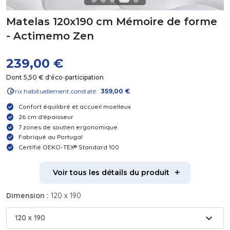
Matelas 120x190 cm Mémoire de forme
- Actimemo Zen
239,00 €
Dont 5,50 € d'éco-participation
info
Prix habituellement constaté :
359,00 €
Confort équilibré et accueil moelleux
26 cm d'épaisseur
7 zones de soutien ergonomique
Fabriqué au Portugal
Certifié OEKO-TEX® Standard 100
Voir tous les détails du produit
Dimension :
120 x 190
expand_more
120 x 190