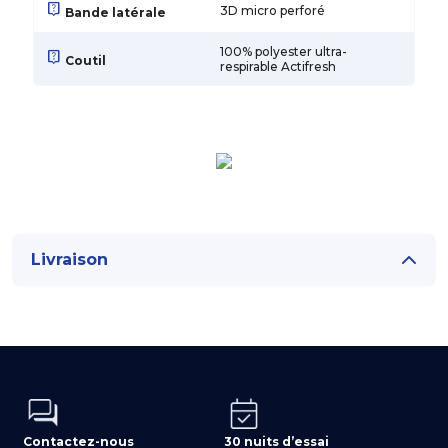
live_help
3D micro perforé
Bande latérale
100% polyester ultra-
live_help
Coutil
respirable Actifresh
Livraison
Contactez-nous
30 nuits d’essai