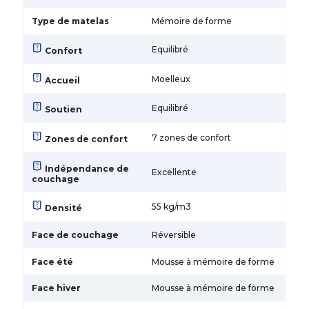
Type de matelas
Mémoire de forme
live_help
Equilibré
Confort
live_help
Moelleux
Accueil
live_help
Equilibré
Soutien
live_help
7 zones de confort
Zones de confort
live_help
Indépendance de
Excellente
couchage
live_help
55 kg/m3
Densité
Face de couchage
Réversible
Face été
Mousse à mémoire de forme
Face hiver
Mousse à mémoire de forme