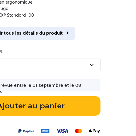
ien ergonomique
tugal
EX® Standard 100
ir tous les détails du produit
90
expand_more
prévue entre le 01 septembre et le 08
.
Ajouter au panier