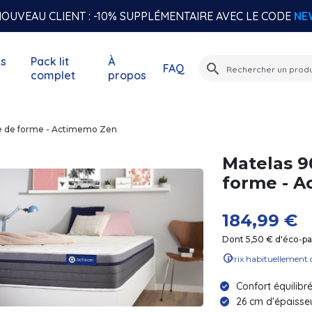
OUVEAU CLIENT : -10% SUPPLÉMENTAIRE AVEC LE CODE
NE
s
Pack lit
À
search
FAQ
complet
propos
e de forme - Actimemo Zen
Matelas 
forme - 
184,99 €
Dont 5,50 € d'éco-par
info
Prix habituellement 
Confort équilibr
26 cm d'épaisse