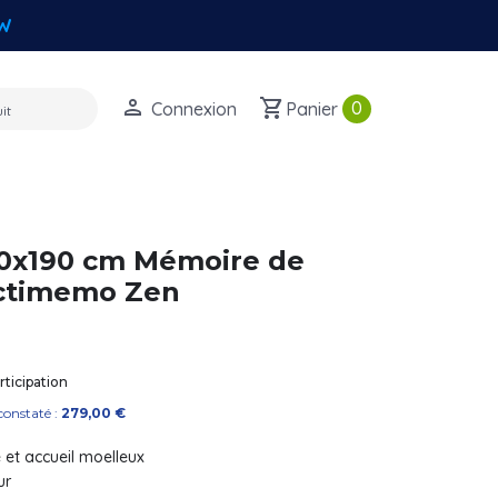
W
perm_identity
shopping_cart
0
Connexion
Panier
90x190 cm Mémoire de
Actimemo Zen
ticipation
constaté :
279,00 €
é et accueil moelleux
ur