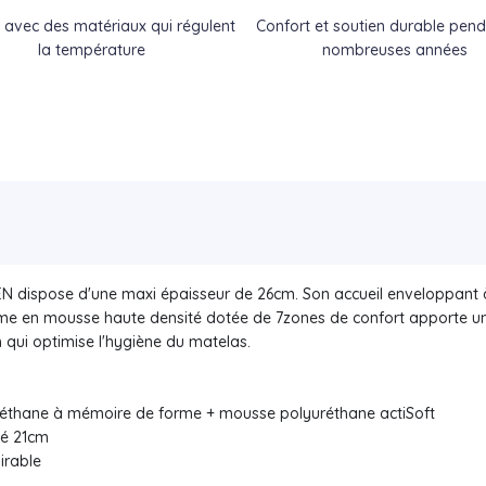
 avec des matériaux qui régulent
Confort et soutien durable pen
la température
nombreuses années
EN dispose d'une maxi épaisseur de 26cm. Son accueil enveloppant 
 âme en mousse haute densité dotée de 7zones de confort apporte un
h qui optimise l'hygiène du matelas.
uréthane à mémoire de forme + mousse polyuréthane actiSoft
té 21cm
irable