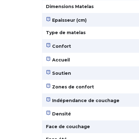
Dimensions Matelas
live_help
Epaisseur (cm)
Type de matelas
live_help
Confort
live_help
Accueil
live_help
Soutien
live_help
Zones de confort
live_help
Indépendance de couchage
live_help
Densité
Face de couchage