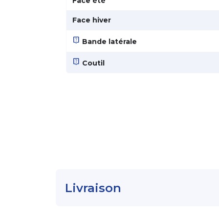
Face été
Face hiver
live_help
Bande latérale
live_help
Coutil
Livraison