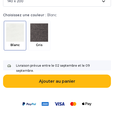
expand_more
140 x 200
Choisissez une couleur :
Blanc
Blanc
Gris
Livraison prévue entre le 02 septembre et le 09
septembre.
Ajouter au panier