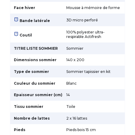
Face hiver
Mousse à mémoire de forme
live_help
3D micro perforé
Bande latérale
100% polyester ultra-
live_help
Coutil
respirable Actifresh
TITRE LISTE SOMMIER
Sommier
Dimensions sommier
140 x 200
Type de sommier
Sommier tapissier en kit
Couleur du sommier
Blanc
Epaisseur sommier (cm)
14
Tissu sommier
Toile
Nombre de lattes
2 x 16 lattes
Pieds
Pieds bois 15 cm