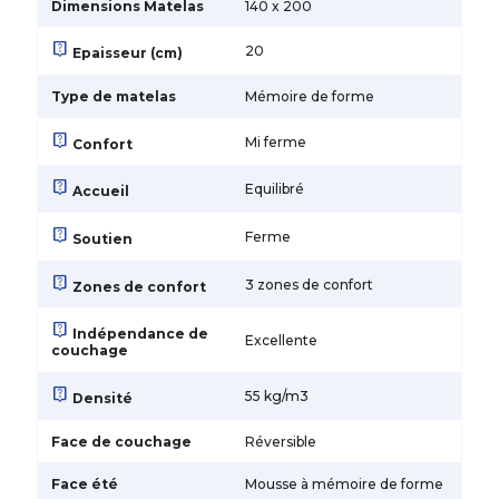
Dimensions Matelas
140 x 200
live_help
20
Epaisseur (cm)
Type de matelas
Mémoire de forme
live_help
Mi ferme
Confort
live_help
Equilibré
Accueil
live_help
Ferme
Soutien
live_help
3 zones de confort
Zones de confort
live_help
Indépendance de
Excellente
couchage
live_help
55 kg/m3
Densité
Face de couchage
Réversible
Face été
Mousse à mémoire de forme