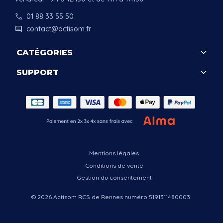
call
01 88 33 55 50
comment
contact@actisom.fr
keyboard_arrow_down
CATÉGORIES
keyboard_arrow_down
SUPPORT
.
Mentions légales
Conditions de vente
Gestion du consentement
© 2026 Actisom RCS de Rennes numéro 5191311480003