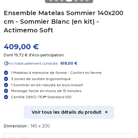
Ensemble Matelas Sommier 140x200
cm - Sommier Blanc (en kit) -
Actimemo Soft
409,00 €
Dont 19,72 € d'éco-participation
info
Prix habituellement constaté :
619,00 €
1 Matelas à mémoire de forme - Confort mi ferme
3 zones de soutien ergonomique
1 Sommier en kit robuste en bois massif
Montage facile en moins de 15 minutes
Certifié OEKO-TEX® Standard 100
Voir tous les détails du produit
Dimension :
140 x 200