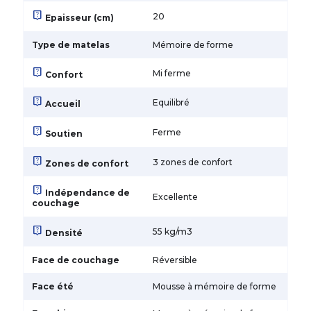
live_help
20
Epaisseur (cm)
Type de matelas
Mémoire de forme
live_help
Mi ferme
Confort
live_help
Equilibré
Accueil
live_help
Ferme
Soutien
live_help
3 zones de confort
Zones de confort
live_help
Indépendance de
Excellente
couchage
live_help
55 kg/m3
Densité
Face de couchage
Réversible
Face été
Mousse à mémoire de forme