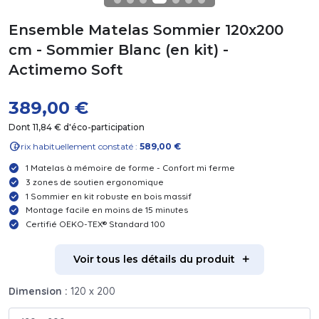
Ensemble Matelas Sommier 120x200
cm - Sommier Blanc (en kit) -
Actimemo Soft
389,00 €
Dont 11,84 € d'éco-participation
info
Prix habituellement constaté :
589,00 €
1 Matelas à mémoire de forme - Confort mi ferme
3 zones de soutien ergonomique
1 Sommier en kit robuste en bois massif
Montage facile en moins de 15 minutes
Certifié OEKO-TEX® Standard 100
Voir tous les détails du produit
Dimension :
120 x 200