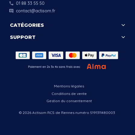
call
01 88 33 55 50
comment
contact@actisom.fr
keyboard_arrow_down
CATÉGORIES
keyboard_arrow_down
SUPPORT
.
Mentions légales
Conditions de vente
Gestion du consentement
© 2026 Actisom RCS de Rennes numéro 5191311480003