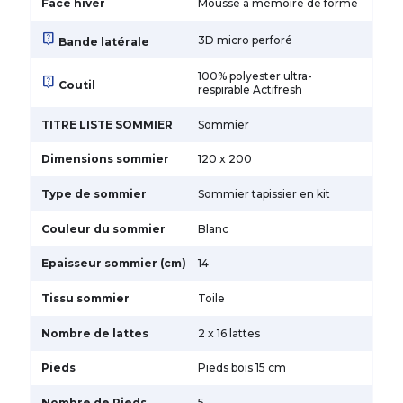
Face hiver
Mousse à mémoire de forme
live_help
3D micro perforé
Bande latérale
100% polyester ultra-
live_help
Coutil
respirable Actifresh
TITRE LISTE SOMMIER
Sommier
Dimensions sommier
120 x 200
Type de sommier
Sommier tapissier en kit
Couleur du sommier
Blanc
Epaisseur sommier (cm)
14
Tissu sommier
Toile
Nombre de lattes
2 x 16 lattes
Pieds
Pieds bois 15 cm
Nombre de Pieds
5