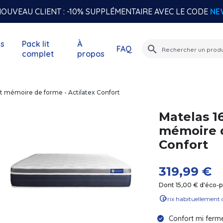
OUVEAU CLIENT : -10% SUPPLÉMENTAIRE AVEC LE CODE
NE
s
Pack lit
À
search
FAQ
complet
propos
t mémoire de forme - Actilatex Confort
Matelas 1
mémoire d
Confort
319,99 €
Dont 15,00 € d'éco-pa
info
Prix habituellement 
Confort mi ferme