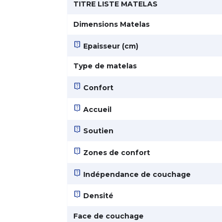
TITRE LISTE MATELAS
Dimensions Matelas
live_help
Epaisseur (cm)
Type de matelas
live_help
Confort
live_help
Accueil
live_help
Soutien
live_help
Zones de confort
live_help
Indépendance de couchage
live_help
Densité
Face de couchage