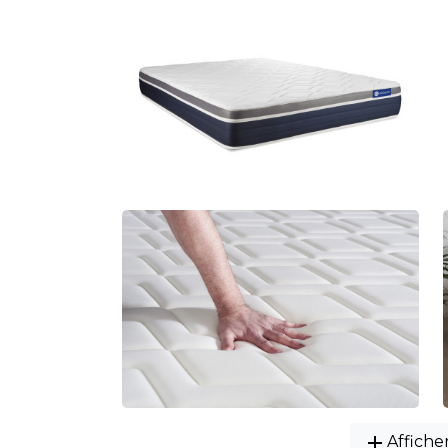
add
Affiche