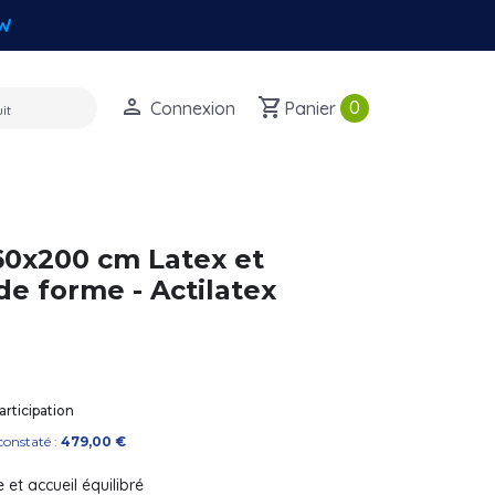
W
perm_identity
shopping_cart
0
Connexion
Panier
60x200 cm Latex et
e forme - Actilatex
rticipation
constaté :
479,00 €
 et accueil équilibré