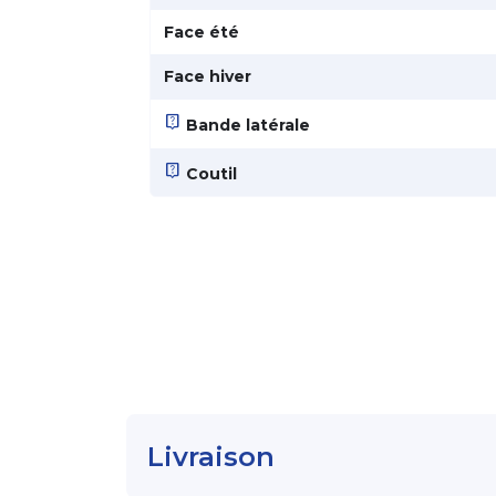
Face été
Face hiver
live_help
Bande latérale
live_help
Coutil
Livraison