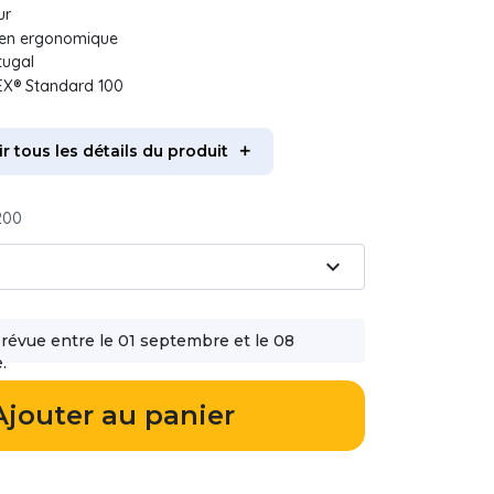
ur
ien ergonomique
tugal
EX® Standard 100
ir tous les détails du produit
200
expand_more
prévue entre le 01 septembre et le 08
.
Ajouter au panier