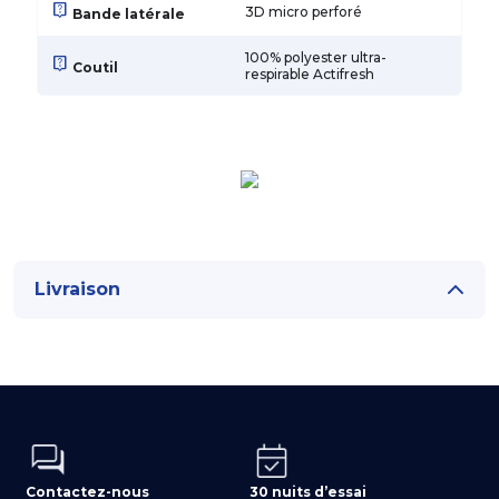
live_help
3D micro perforé
Bande latérale
100% polyester ultra-
live_help
Coutil
respirable Actifresh
Livraison
Contactez-nous
30 nuits d’essai