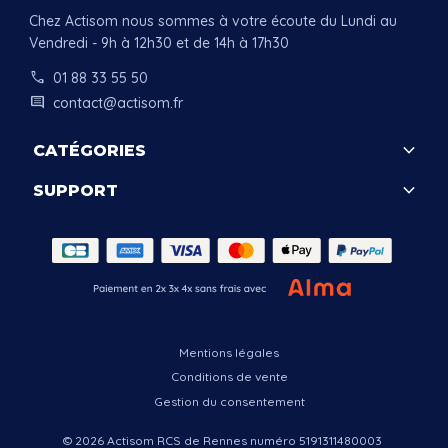
Chez Actisom nous sommes à votre écoute du Lundi au
Vendredi - 9h à 12h30 et de 14h à 17h30
call
01 88 33 55 50
comment
contact@actisom.fr
keyboard_arrow_down
CATÉGORIES
keyboard_arrow_down
SUPPORT
.
Mentions légales
Conditions de vente
Gestion du consentement
© 2026 Actisom RCS de Rennes numéro 5191311480003