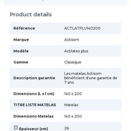
Product details
Référence
ACTLATPLU140200
Marque
Actisom
Modèle
Actilatex plus
Gamme
Classique
Les matelas Actisom
Description garantie
bénéficient d'une garantie de
7 ans.
Dimensions (L x l cm)
140 x 200
TITRE LISTE MATELAS
Matelas
Dimensions Matelas
140 x 200
live_help
26
Epaisseur (cm)