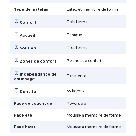
Type de matelas
Latex et mémoire de forme
live_help
Très ferme
Confort
live_help
Tonique
Accueil
live_help
Très ferme
Soutien
live_help
7 zones de confort
Zones de confort
live_help
Indépendance de
Excellente
couchage
live_help
55 kg/m3
Densité
Face de couchage
Réversible
Face été
Mousse à mémoire de forme
Face hiver
Mousse à mémoire de forme