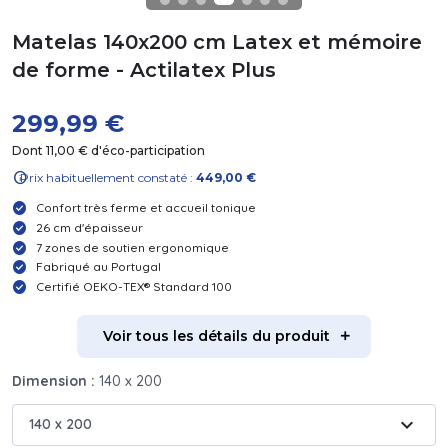
Matelas 140x200 cm Latex et mémoire
de forme - Actilatex Plus
299,99 €
Dont 11,00 € d'éco-participation
info
Prix habituellement constaté :
449,00 €
Confort très ferme et accueil tonique
26 cm d'épaisseur
7 zones de soutien ergonomique
Fabriqué au Portugal
Certifié OEKO-TEX® Standard 100
Voir tous les détails du produit
Dimension :
140 x 200
expand_more
140 x 200