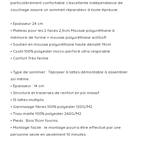
particulièrement confortable. L'excellente indépendance de
couchage assure un sommeil réparateur à toute épreuve.
• Epaisseur 24 cm
• Plateau pour les 2 faces 2,5cm Mousse polyuréthane à
mémoire de forme + mousse polyuréthane actiSoft
• Soutien en mousse polyuréthane haute densité 19cm
• Coutil 100% polyester micro-perforé ultra respirable
• Confort Très ferme
• Type de sommier : Tapissier à lattes démontable à assembler
soi même
• Épaisseur : 14 cm
• Structure et traverses de renfort en pin massif
• 15 lattes multiplis
• Garnissage fibres 100% polyester 120G/M2
• Tissu maille 100% polyester 260G/M2
• Pieds : Bois 15cm fournis
• Montage facile : le montage pourra être effectué par une
personne seule en seulement 10 minutes