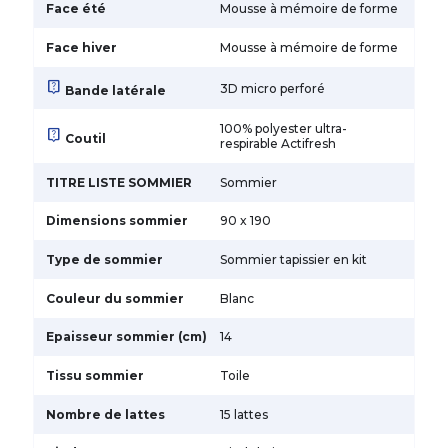
Face été
Mousse à mémoire de forme
Face hiver
Mousse à mémoire de forme
live_help
3D micro perforé
Bande latérale
100% polyester ultra-
live_help
Coutil
respirable Actifresh
TITRE LISTE SOMMIER
Sommier
Dimensions sommier
90 x 190
Type de sommier
Sommier tapissier en kit
Couleur du sommier
Blanc
Epaisseur sommier (cm)
14
Tissu sommier
Toile
Nombre de lattes
15 lattes