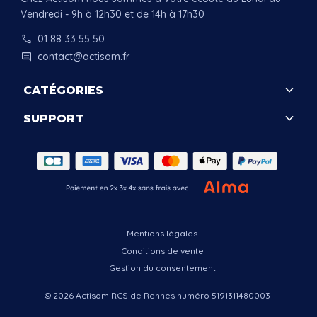
Vendredi - 9h à 12h30 et de 14h à 17h30
call
01 88 33 55 50
comment
contact@actisom.fr
keyboard_arrow_down
CATÉGORIES
keyboard_arrow_down
SUPPORT
.
Mentions légales
Conditions de vente
Gestion du consentement
© 2026 Actisom RCS de Rennes numéro 5191311480003