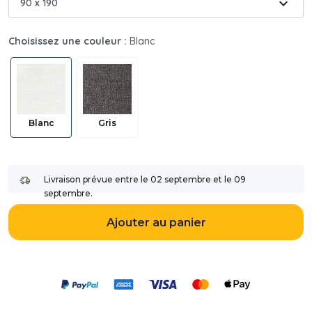
expand_more
90 x 190
Choisissez une couleur :
Blanc
Blanc
Gris
Livraison prévue entre le 02 septembre et le 09
septembre.
Ajouter au panier