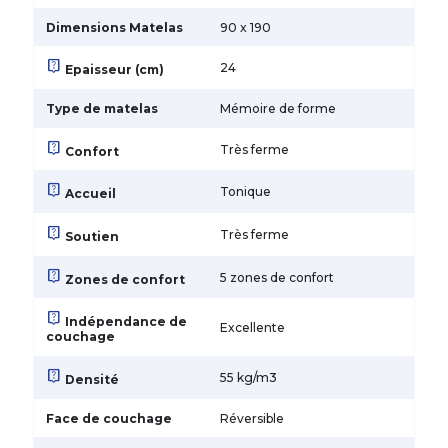
Dimensions Matelas
90 x 190
live_help
24
Epaisseur (cm)
Type de matelas
Mémoire de forme
live_help
Très ferme
Confort
live_help
Tonique
Accueil
live_help
Très ferme
Soutien
live_help
5 zones de confort
Zones de confort
live_help
Indépendance de
Excellente
couchage
live_help
55 kg/m3
Densité
Face de couchage
Réversible