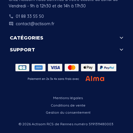
Vendredi - 9h à 12h30 et de 14h à 17h30
call
01 88 33 55 50
comment
contact@actisom.fr
keyboard_arrow_down
CATÉGORIES
keyboard_arrow_down
SUPPORT
.
Mentions légales
Conditions de vente
Gestion du consentement
© 2026 Actisom RCS de Rennes numéro 5191311480003