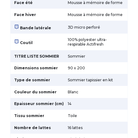
Face été
Mousse à mémoire de forme
Face hiver
Mousse à mémoire de forme
live_help
3D micro perforé
Bande latérale
100% polyester ultra-
live_help
Coutil
respirable Actifresh
TITRE LISTE SOMMIER
Sommier
Dimensions sommier
90 x 200
Type de sommier
Sommier tapissier en kit
Couleur du sommier
Blanc
Epaisseur sommier (cm)
14
Tissu sommier
Toile
Nombre de lattes
16 lattes