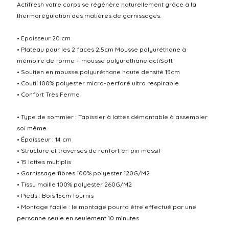
Actifresh votre corps se régénère naturellement grâce à la
thermorégulation des matières de garnissages.
• Epaisseur 20 cm
• Plateau pour les 2 faces 2,5cm Mousse polyuréthane à
mémoire de forme + mousse polyuréthane actiSoft
• Soutien en mousse polyuréthane haute densité 15cm
• Coutil 100% polyester micro-perforé ultra respirable
• Confort Très Ferme
• Type de sommier : Tapissier à lattes démontable à assembler
soi même
• Épaisseur : 14 cm
• Structure et traverses de renfort en pin massif
• 15 lattes multiplis
• Garnissage fibres 100% polyester 120G/M2
• Tissu maille 100% polyester 260G/M2
• Pieds : Bois 15cm fournis
• Montage facile : le montage pourra être effectué par une
personne seule en seulement 10 minutes