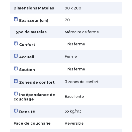
Dimensions Matelas
90 x 200
live_help
20
Epaisseur (cm)
Type de matelas
Mémoire de forme
live_help
Très ferme
Confort
live_help
Ferme
Accueil
live_help
Très ferme
Soutien
live_help
3 zones de confort
Zones de confort
live_help
Indépendance de
Excellente
couchage
live_help
55 kg/m3
Densité
Face de couchage
Réversible