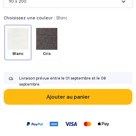
expand_more
90 x 200
Choisissez une couleur :
Blanc
Blanc
Gris
Livraison prévue entre le 01 septembre et le 08
septembre.
Ajouter au panier