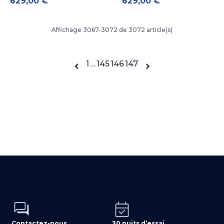
629,00 €
629,00 €
Affichage 3067-3072 de 3072 article(s)
1
…
145
146
147


Contactez-nous
30 nuits d’essai