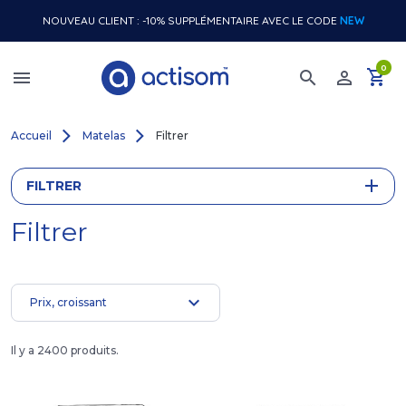
NOUVEAU CLIENT : -10% SUPPLÉMENTAIRE AVEC LE CODE
NEW
0
shopping_cart
menu
search
perm_identity
Accueil
Matelas
Filtrer
FILTRER
Filtrer
expand_more
Prix, croissant
Il y a 2400 produits.