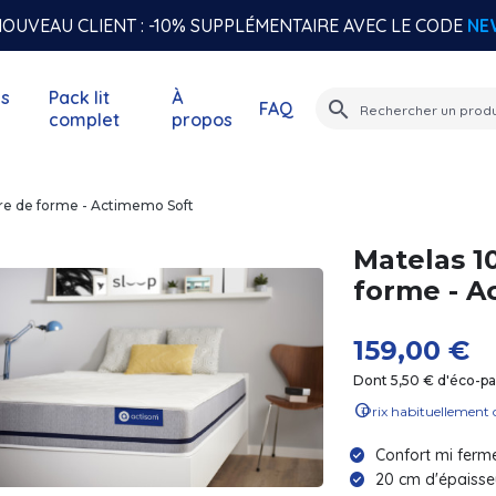
OUVEAU CLIENT : -10% SUPPLÉMENTAIRE AVEC LE CODE
NE
s
Pack lit
À
search
FAQ
complet
propos
e de forme - Actimemo Soft
Matelas 
forme - A
159,00 €
Dont 5,50 € d'éco-par
info
Prix habituellement 
Confort mi ferme
20 cm d'épaisse