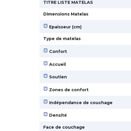
TITRE LISTE MATELAS
Dimensions Matelas
live_help
Epaisseur (cm)
Type de matelas
live_help
Confort
live_help
Accueil
live_help
Soutien
live_help
Zones de confort
live_help
Indépendance de couchage
live_help
Densité
Face de couchage