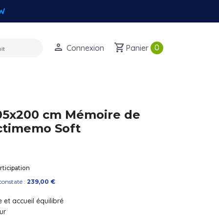
W
perm_identity
shopping_cart
0
Connexion
Panier
105x200 cm Mémoire de
ctimemo Soft
ticipation
constaté :
239,00 €
 et accueil équilibré
ur