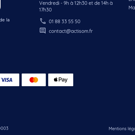
Vendredi - 9h à 12h30 et de 14h à
Ma
17h30
call
de la
01 88 33 55 50
comment
contact@actisom.fr
0003
Mentions lég