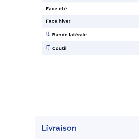
Face été
Face hiver
live_help
Bande latérale
live_help
Coutil
Livraison