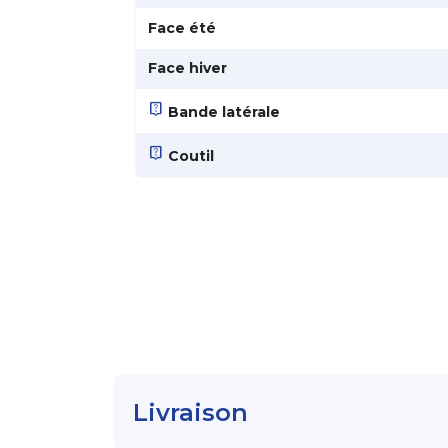
Face été
Face hiver
live_help
Bande latérale
live_help
Coutil
Livraison