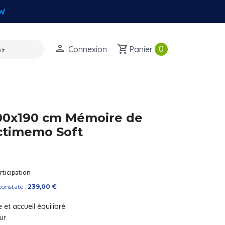
W
perm_identity
shopping_cart
0
Connexion
Panier
00x190 cm Mémoire de
ctimemo Soft
ticipation
constaté :
239,00 €
 et accueil équilibré
ur