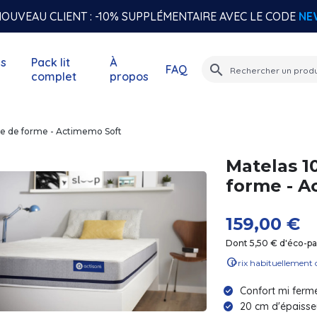
OUVEAU CLIENT : -10% SUPPLÉMENTAIRE AVEC LE CODE
NE
s
Pack lit
À
search
FAQ
complet
propos
e de forme - Actimemo Soft
Matelas 1
forme - A
159,00 €
Dont 5,50 € d'éco-par
info
Prix habituellement 
Confort mi ferme
20 cm d'épaisse