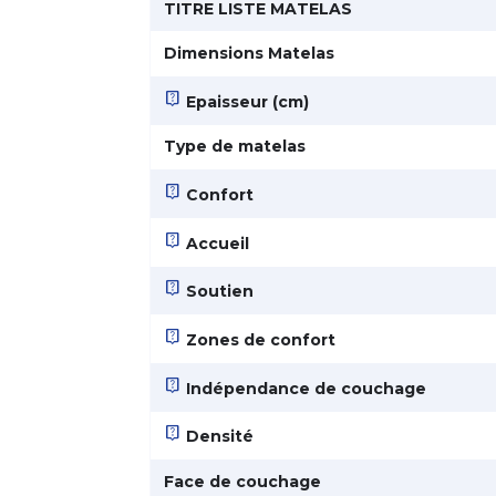
TITRE LISTE MATELAS
Dimensions Matelas
live_help
Epaisseur (cm)
Type de matelas
live_help
Confort
live_help
Accueil
live_help
Soutien
live_help
Zones de confort
live_help
Indépendance de couchage
live_help
Densité
Face de couchage