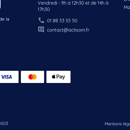
Vendredi - 9h à 12h30 et de 14h à
Ma
17h30
call
de la
01 88 33 55 50
comment
contact@actisom.fr
0003
Mentions lég