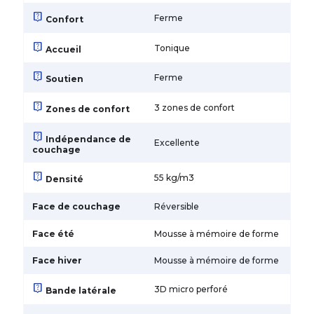
live_help
Ferme
Confort
live_help
Tonique
Accueil
live_help
Ferme
Soutien
live_help
3 zones de confort
Zones de confort
live_help
Indépendance de
Excellente
couchage
live_help
55 kg/m3
Densité
Face de couchage
Réversible
Face été
Mousse à mémoire de forme
Face hiver
Mousse à mémoire de forme
live_help
3D micro perforé
Bande latérale