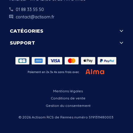
call
01 88 33 55 50
comment
contact@actisom.fr
keyboard_arrow_down
CATÉGORIES
keyboard_arrow_down
SUPPORT
.
Mentions légales
Conditions de vente
Gestion du consentement
© 2026 Actisom RCS de Rennes numéro 5191311480003