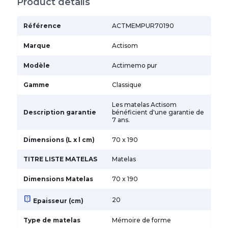
Product details
Référence
ACTMEMPUR70190
Marque
Actisom
Modèle
Actimemo pur
Gamme
Classique
Les matelas Actisom
Description garantie
bénéficient d'une garantie de
7 ans.
Dimensions (L x l cm)
70 x 190
TITRE LISTE MATELAS
Matelas
Dimensions Matelas
70 x 190
live_help
20
Epaisseur (cm)
Type de matelas
Mémoire de forme