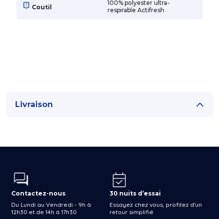
100% polyester ultra-
live_help
Coutil
respirable Actifresh
Livraison
Contactez-nous
30 nuits d’essai
Du Lundi au Vendredi - 9h à
Essayez chez vous, profitez d'un
12h30 et de 14h à 17h30
retour simplifié